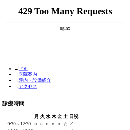
→
TOP
→
医院案内
→
院内・設備紹介
→
アクセス
診療時間
月
火
水
木
金
土
日祝
9:30～12:30
○
○
○
○
○
／
☆